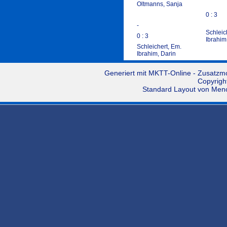
Oltmanns, Sanja
0 : 3
-
Schleic
0 : 3
Ibrahim
Schleichert, Em.
Ibrahim, Darin
Generiert mit
MKTT-Online
- Zusatzm
Copyrigh
Standard Layout von
Men