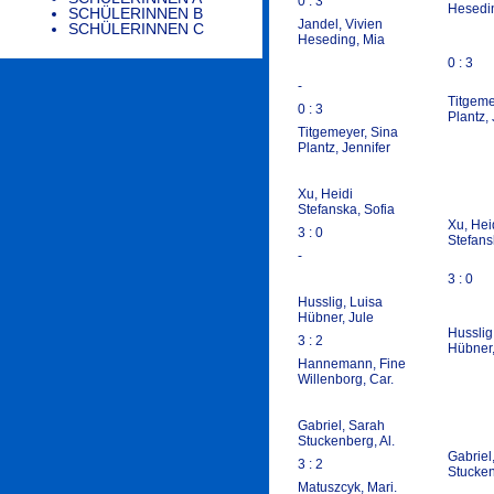
0 : 3
Hesedi
SCHÜLERINNEN B
Jandel, Vivien
SCHÜLERINNEN C
Heseding, Mia
0 : 3
-
Titgeme
0 : 3
Plantz, 
Titgemeyer, Sina
Plantz, Jennifer
Xu, Heidi
Stefanska, Sofia
Xu, Hei
3 : 0
Stefans
-
3 : 0
Husslig, Luisa
Hübner, Jule
Husslig
3 : 2
Hübner,
Hannemann, Fine
Willenborg, Car.
Gabriel, Sarah
Stuckenberg, Al.
Gabriel
3 : 2
Stucken
Matuszcyk, Mari.