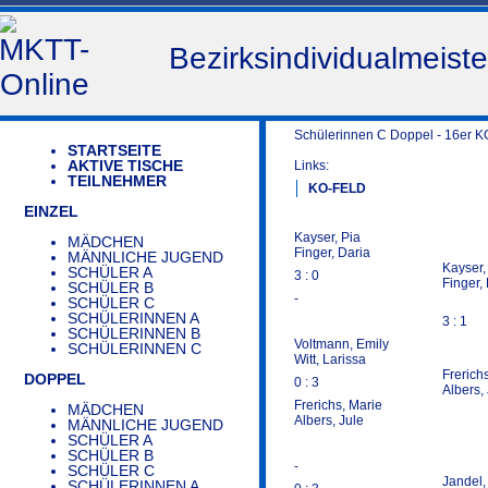
Bezirksindividualmeis
Schülerinnen C Doppel - 16er K
STARTSEITE
AKTIVE TISCHE
Links:
TEILNEHMER
KO-FELD
EINZEL
Kayser, Pia
MÄDCHEN
Finger, Daria
MÄNNLICHE JUGEND
Kayser,
SCHÜLER A
3 : 0
Finger,
SCHÜLER B
-
SCHÜLER C
SCHÜLERINNEN A
3 : 1
SCHÜLERINNEN B
Voltmann, Emily
SCHÜLERINNEN C
Witt, Larissa
Frerich
DOPPEL
0 : 3
Albers,
Frerichs, Marie
MÄDCHEN
Albers, Jule
MÄNNLICHE JUGEND
SCHÜLER A
SCHÜLER B
-
SCHÜLER C
Jandel,
SCHÜLERINNEN A